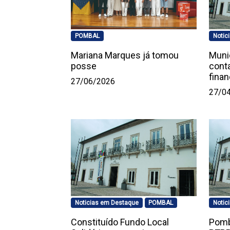
POMBAL
Notic
Mariana Marques já tomou
Muni
posse
conta
finan
27/06/2026
27/0
Noticias em Destaque
POMBAL
Notic
Constituído Fundo Local
Pomb