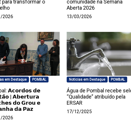
 para transformar o
comunidade na Semana
elho
Aberta 2026
3/2026
13/03/2026
ias em Destaque
POMBAL
Noticias em Destaque
POMBAL
: 𝗔𝗰𝗼𝗿𝗱𝗼𝘀 𝗱𝗲
Água de Pombal recebe sel
𝗮̃𝗼 | 𝗔𝗯𝗲𝗿𝘁𝘂𝗿𝗮
“Qualidade” atribuído pela
𝗵𝗲𝘀 𝗱𝗼 𝗚𝗿𝗼𝘂 𝗲
ERSAR
𝗮𝗻𝗵𝗮 𝗱𝗮 𝗣𝗮𝘇
17/12/2025
1/2026