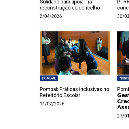
Solidário para apoiar na
PTRR
reconstrução do concelho
conc
2/04/2026
30/0
POMBAL
Notic
Pombal: Práticas inclusivas no
Pombal
Refeitório Escolar
𝗚𝗲𝘀
𝗖𝗿𝗲
11/02/2026
𝗔𝘀𝘀
27/0