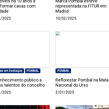
óveis há 10 anos a
Marca Pombal esteve
sformar casas com
representada na FITUR em
idade
Madrid
2/2025
10/02/2025
ias em Destaque
POMBAL
POMBAL
nhecimento público a
Reflorestar Pombal na Mata
ns talentos do concelho
Nacional do Urso
1/2025
2/01/2025