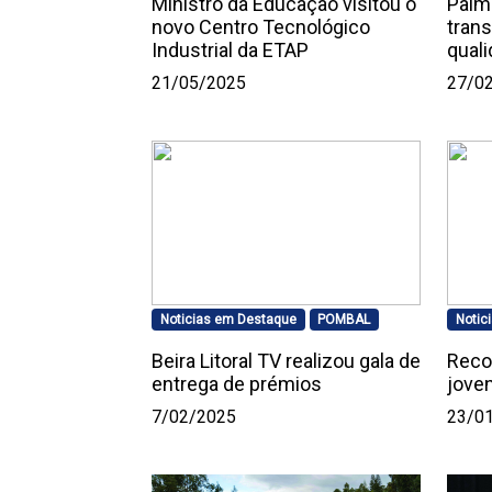
Ministro da Educação visitou o
Palm
novo Centro Tecnológico
tran
Industrial da ETAP
qual
21/05/2025
27/0
Noticias em Destaque
POMBAL
Notic
Beira Litoral TV realizou gala de
Reco
entrega de prémios
jove
7/02/2025
23/0