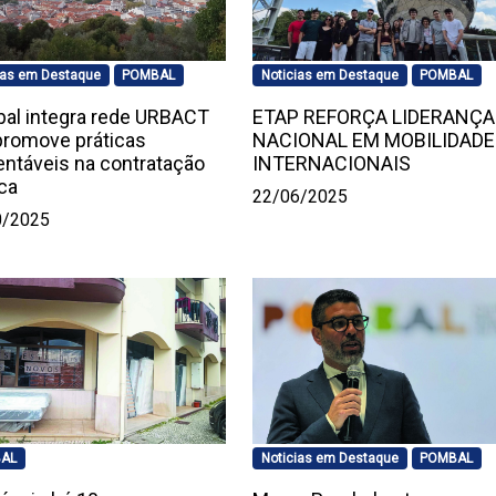
ias em Destaque
POMBAL
Noticias em Destaque
POMBAL
al integra rede URBACT
ETAP REFORÇA LIDERANÇA
promove práticas
NACIONAL EM MOBILIDADE
entáveis na contratação
INTERNACIONAIS
ca
22/06/2025
0/2025
AL
Noticias em Destaque
POMBAL