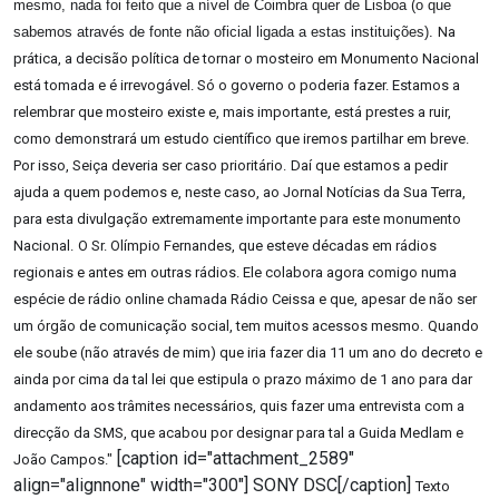
mesmo, nada foi feito que a nível de Coimbra quer de Lisboa (o que
sabemos através de fonte não oficial ligada a estas instituições).
Na
prática, a decisão política de tornar o mosteiro em Monumento Nacional
está tomada e é irrevogável. Só o governo o poderia fazer. Estamos a
relembrar que mosteiro existe e, mais importante, está prestes a ruir,
como demonstrará um estudo científico que iremos partilhar em breve.
Por isso, Seiça deveria ser caso prioritário.
Daí que estamos a pedir
ajuda a quem podemos e, neste caso, ao Jornal Notícias da Sua Terra,
para esta divulgação extremamente importante para este monumento
Nacional.
O Sr. Olímpio Fernandes, que esteve décadas em rádios
regionais e antes em outras rádios. Ele colabora agora comigo numa
espécie de rádio online chamada Rádio Ceissa e que, apesar de não ser
um órgão de comunicação social, tem muitos acessos mesmo.
Quando
ele soube (não através de mim) que iria fazer dia 11 um ano do decreto e
ainda por cima da tal lei que estipula o prazo máximo de 1 ano para dar
andamento aos trâmites necessários, quis fazer uma entrevista com a
direcção da SMS, que acabou por designar para tal a Guida Medlam e
[caption id="attachment_2589"
João Campos."
align="alignnone" width="300"]
SONY DSC[/caption]
Texto