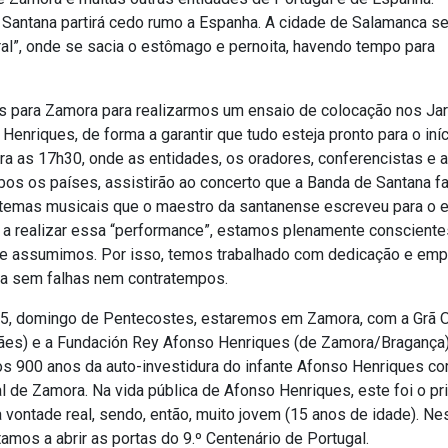
 Santana partirá cedo rumo a Espanha. A cidade de Salamanca se
al”, onde se sacia o estômago e pernoita, havendo tempo para
s para Zamora para realizarmos um ensaio de colocação nos Ja
enriques, de forma a garantir que tudo esteja pronto para o iní
ra as 17h30, onde as entidades, os oradores, conferencistas e 
s os países, assistirão ao concerto que a Banda de Santana fa
temas musicais que o maestro da santanense escreveu para o ef
 a realizar essa “performance”, estamos plenamente consciente
e assumimos. Por isso, temos trabalhado com dedicação e emp
ra sem falhas nem contratempos.
25, domingo de Pentecostes, estaremos em Zamora, com a Grã
ães) e a Fundación Rey Afonso Henriques (de Zamora/Bragança)
 os 900 anos da auto-investidura do infante Afonso Henriques c
al de Zamora. Na vida pública de Afonso Henriques, este foi o pr
 vontade real, sendo, então, muito jovem (15 anos de idade). Nes
amos a abrir as portas do 9.º Centenário de Portugal.