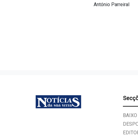
António Parreiral
Secç
BAIXO
DESP
EDITO