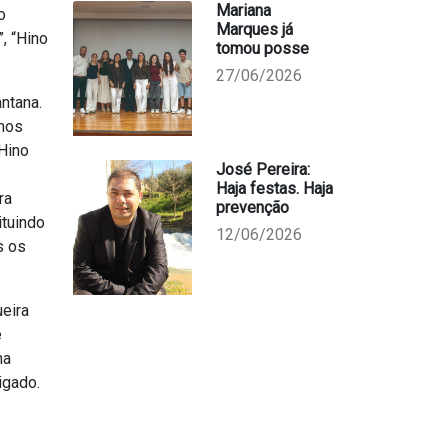
Mariana
o
Marques já
”, “Hino
tomou posse
27/06/2026
ntana.
smos
Hino
José Pereira:
Haja festas. Haja
ra
prevenção
ituindo
12/06/2026
s os
ueira
e
na
igado.