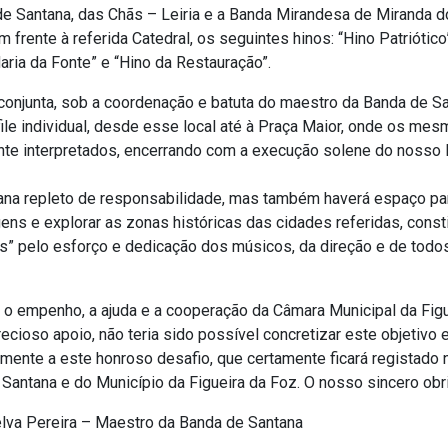
de Santana, das Chãs – Leiria e a Banda Mirandesa de Miranda d
 frente à referida Catedral, os seguintes hinos: “Hino Patriótico
Maria da Fonte” e “Hino da Restauração”.
conjunta, sob a coordenação e batuta do maestro da Banda de Sa
ile individual, desde esse local até à Praça Maior, onde os me
te interpretados, encerrando com a execução solene do nosso 
na repleto de responsabilidade, mas também haverá espaço pa
ens e explorar as zonas históricas das cidades referidas, const
s” pelo esforço e dedicação dos músicos, da direção e de todo
o o empenho, a ajuda e a cooperação da Câmara Municipal da Fig
cioso apoio, não teria sido possível concretizar este objetivo 
mente a este honroso desafio, que certamente ficará registado 
 Santana e do Município da Figueira da Foz. O nosso sincero obr
lva Pereira – Maestro da Banda de Santana