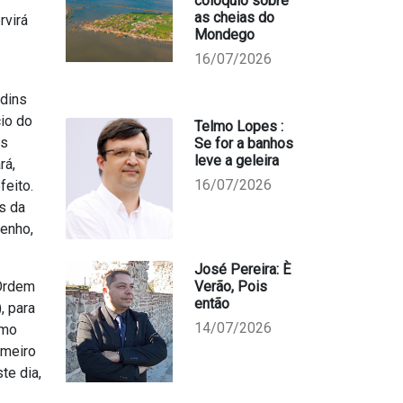
colóquio sobre
as cheias do
rvirá
Mondego
16/07/2026
rdins
cio do
Telmo Lopes :
as
Se for a banhos
leve a geleira
rá,
16/07/2026
eito.
s da
enho,
José Pereira: È
 Ordem
Verão, Pois
então
, para
14/07/2026
omo
imeiro
te dia,