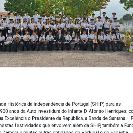
ade Histórica da Independência de Portugal (SHIP) para as
0 anos da Auto investidura do Infante D. Afonso Henriques, c
ua Excelência o Presidente da República, a Banda de Santana – F
ar nestas festividades que envolvem além da SHIP, também a Fu
 Zamora e muitas outras entidades de Portugal e de Espanha.