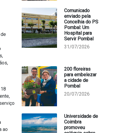
Comunicado
enviado pela
Concelhia do PS
Pombal: Um
Hospital para
 de
Servir Pombal
31/07/2026
o
s,
ãos,
200 floreiras
para embelezar
a cidade de
Pombal
 18
20/07/2026
ente,
serviço
Universidade de
Coimbra
a
promoveu
a ao