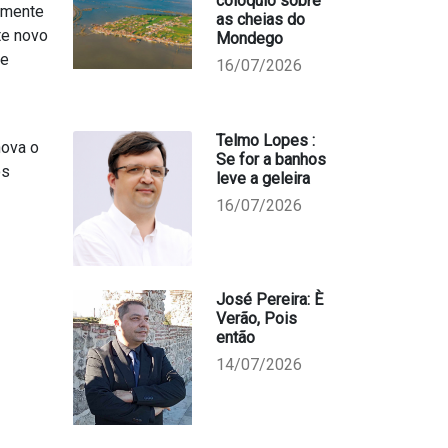
colóquio sobre
almente
as cheias do
te novo
Mondego
de
16/07/2026
Telmo Lopes :
nova o
Se for a banhos
os
leve a geleira
16/07/2026
José Pereira: È
Verão, Pois
então
14/07/2026