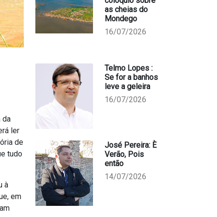
colóquio sobre
as cheias do
Mondego
16/07/2026
Telmo Lopes :
Se for a banhos
leve a geleira
16/07/2026
a da
rá ler
ória de
José Pereira: È
ue tudo
Verão, Pois
então
14/07/2026
u à
que, em
ram