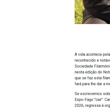
A vida acontece pela
reconhecido e notáv
Sociedade Filarmóni
nesta edição do Notí
que se faz esta fila
fará para lhe dar a 
Se escrevemos sobre
Expo-Fago "cair". Ca
2026, regressa à or