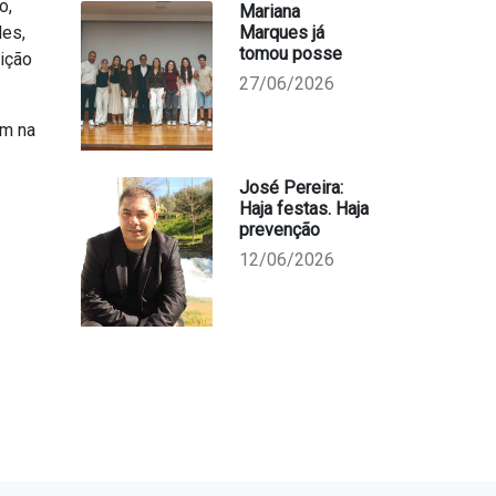
o,
Mariana
des,
Marques já
tomou posse
ição
27/06/2026
am na
José Pereira:
Haja festas. Haja
prevenção
12/06/2026