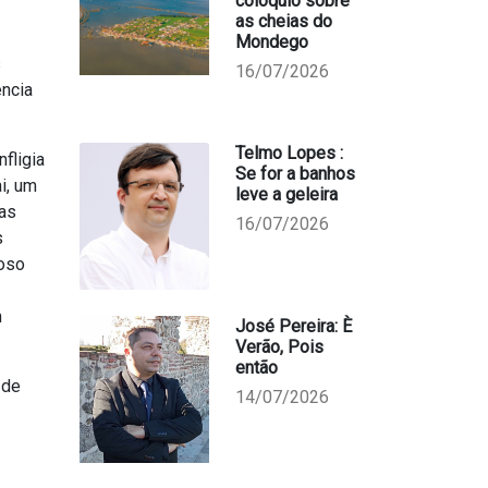
colóquio sobre
as cheias do
Mondego
s
16/07/2026
ência
Telmo Lopes :
fligia
Se for a banhos
i, um
leve a geleira
das
16/07/2026
s
doso
m
José Pereira: È
Verão, Pois
então
 de
14/07/2026