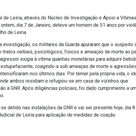
l de Leiria, através do Núcleo de Investigação e Apoio a Vítima
, ontem, dia 7 de Janeiro, deteve um homem de 51 anos por viol
ho de Leiria.
investigação, os militares da Guarda apuraram que o suspeito in
tratos verbais, psicológicos, físicos e ameaças de morte ao pa
agressor exigia à vítima quantias monetárias para adquirir bebi
o estupefaciente, coagindo-a sob ameaças de morte e agressõe
intensificaram nos últimos dias. Por temer pela própria vida, o i
 onde ambos residiam e refugiou-se em casa de vizinhos que
ão à GNR. Após diligências policiais, foi dado cumprimento a u
o.
se detido nas instalações da GNR e vai ser presente hoje, dia 8
 Judicial de Leiria para aplicação de medidas de coação.