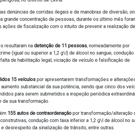
ias denúncias de corridas ilegais e de manobras de diversão, o
ma grande concentração de pessoas, durante os último mês fora
 ações de fiscalização com o intuito de prevenir a realização de
es resultaram na
detenção de 11 pessoas
, nomeadamente por
ime (igual ou superior a 1,2 g\l) de álcool no sangue, condução
falta de habilitação legal, viciação de veículo e falsificação de
idos 15 veículos
por apresentarem transformações e alteraçõe
aumento substancial da sua potência, sendo que cinco dos veí
didos para serem submetidos a inspeção periódica extraordinár
 da sua transformação.
bém
155 autos de contraordenação
por transformação/alteração 
 construtivas, condução com taxa inferior a 1,2 g\l de álcool no 
 desrespeito da sinalização de trânsito, entre outras.