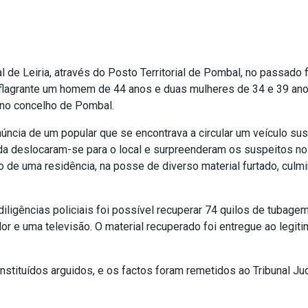
l de Leiria, através do Posto Territorial de Pombal, no passado 
lagrante um homem de 44 anos e duas mulheres de 34 e 39 ano
, no concelho de Pombal.
ncia de um popular que se encontrava a circular um veículo sus
rda deslocaram-se para o local e surpreenderam os suspeitos no
ro de uma residência, na posse de diverso material furtado, culm
iligências policiais foi possível recuperar 74 quilos de tubage
r e uma televisão. O material recuperado foi entregue ao legit
stituídos arguidos, e os factos foram remetidos ao Tribunal Jud