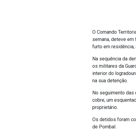
O Comando Territoria
semana, deteve em f
furto em residência
Na sequência da denú
os militares da Gua
interior do logradou
na sua detenção.
No seguimento das d
cobre, um esquentado
proprietário.
Os detidos foram con
de Pombal.