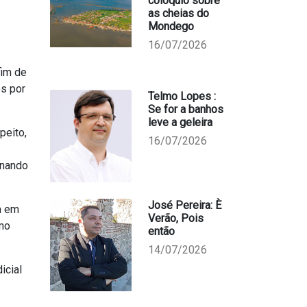
colóquio sobre
as cheias do
Mondego
16/07/2026
fim de
s por
Telmo Lopes :
Se for a banhos
leve a geleira
peito,
16/07/2026
inando
José Pereira: È
m em
Verão, Pois
imo
então
14/07/2026
icial