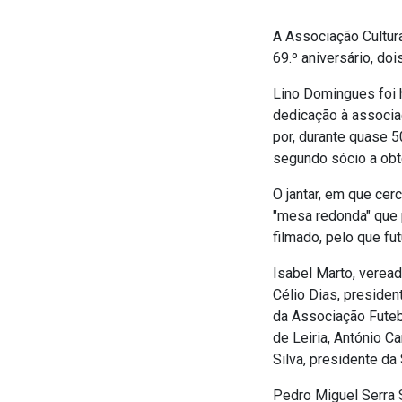
A Associação Cultur
69.º aniversário, d
Lino Domingues foi 
dedicação à associa
por, durante quase 5
segundo sócio a obte
O jantar, em que ce
"mesa redonda" que p
filmado, pelo que fu
Isabel Marto, verea
Célio Dias, presiden
da Associação Futeb
de Leiria, António C
Silva, presidente da
Pedro Miguel Serra S