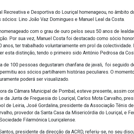
al Recreativa e Desportiva do Louriçal homenageou, no âmbito d
ois sócios: Lino João Vaz Domingues e Manuel Leal da Costa.
homenageado com o grau de ouro pelos seus 50 anos de lealda
ção. Por sua vez, Manuel Costa foi destacado como sócio honor
0 anos, ter trabalhado voluntariamente em prol da colectividade. 
r esta distinção, tendo o primeiro sido António Pedrosa da Cos
rca de 100 pessoas degustaram chanfana de javali, foi seguido 
ermitiu aos sócios partilharem histórias peculiares. O momento
turamente poderá ser visualizado.
dora da Câmara Municipal de Pombal, esteve presente, assim c
te da Junta de Freguesia do Louriçal, Carlos Mota Carvalho, pres
ol de Leiria, José Gordalina, presidente da Associação Ténis d
arvalho, provedor da Santa Casa da Misericórdia do Louriçal, e F
 Sociedade Filarmónica Louriçalense.
antos, presidente da direcção da ACRD, referiu-se, no seu disc