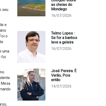
colóquio sobre
as cheias do
Mondego
o seu
16/07/2026
de e
ário
Telmo Lopes :
Foi o
Se for a banhos
ta.
leve a geleira
16/07/2026
de uma
 foi
José Pereira: È
omo
Verão, Pois
idente
então
e Mesa
14/07/2026
ernando
urso,