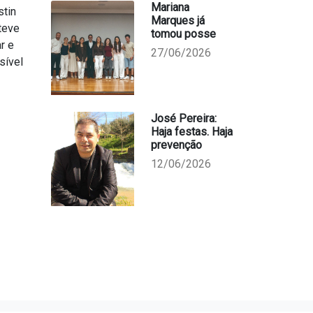
Mariana
stin
Marques já
teve
tomou posse
r e
27/06/2026
sível
José Pereira:
Haja festas. Haja
prevenção
12/06/2026